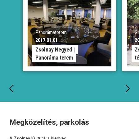
Panorámaterem
Gi
2017.01.01
2
Zsolnay Negyed |
Z
Panoráma terem
té
Megközelítés, parkolás
A Zsolnay Kulturális Negyed