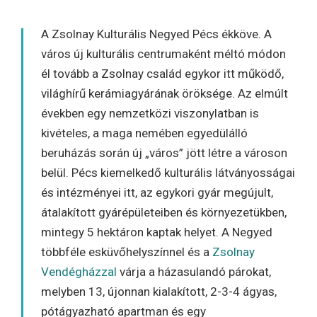
A Zsolnay Kulturális Negyed Pécs ékköve. A
város új kulturális centrumaként méltó módon
él tovább a Zsolnay család egykor itt működő,
világhírű kerámiagyárának öröksége. Az elmúlt
években egy nemzetközi viszonylatban is
kivételes, a maga nemében egyedülálló
beruházás során új „város” jött létre a városon
belül. Pécs kiemelkedő kulturális látványosságai
és intézményei itt, az egykori gyár megújult,
átalakított gyárépületeiben és környezetükben,
mintegy 5 hektáron kaptak helyet. A Negyed
többféle esküvőhelyszínnel és a
Zsolnay
Vendégházzal
várja a házasulandó párokat,
melyben 13, újonnan kialakított, 2-3-4 ágyas,
pótágyazható apartman és egy