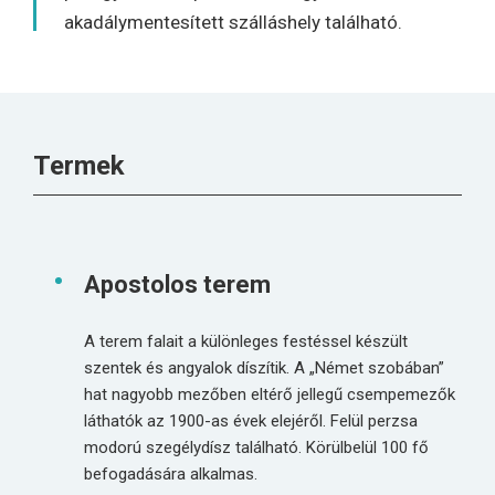
akadálymentesített szálláshely található.
Termek
Apostolos terem
A terem falait a különleges festéssel készült
szentek és angyalok díszítik. A „Német szobában”
hat nagyobb mezőben eltérő jellegű csempemezők
láthatók az 1900-as évek elejéről. Felül perzsa
modorú szegélydísz található. Körülbelül 100 fő
befogadására alkalmas.