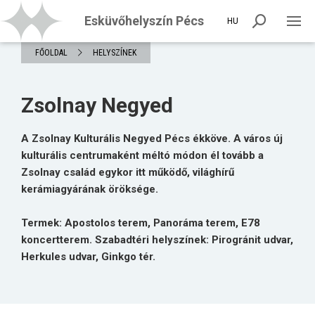
Esküvőhelyszín Pécs
HU
FŐOLDAL
HELYSZÍNEK
Zsolnay Negyed
A Zsolnay Kulturális Negyed Pécs ékköve. A város új
kulturális centrumaként méltó módon él tovább a
Zsolnay család egykor itt működő, világhírű
kerámiagyárának öröksége.
Termek: Apostolos terem, Panoráma terem, E78
koncertterem. Szabadtéri helyszínek: Pirogránit udvar,
Herkules udvar, Ginkgo tér.