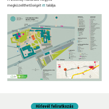
megközelíthetőségét
itt
találja.
Hírlevél feliratkozás